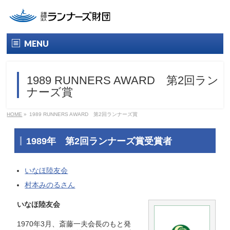
MENU
トップ
1989 RUNNERS AWARD 第2回ラン
財団について
ナーズ賞
財団概要
HOME
»
1989 RUNNERS AWARD 第2回ランナーズ賞
役員名簿
1989年 第2回ランナーズ賞受賞者
情報公開
いなほ陸友会
ランナーズ賞
村本みのるさん
いなほ陸友会
今年のランナーズ賞
1970年3月、斎藤一夫会長のもと発