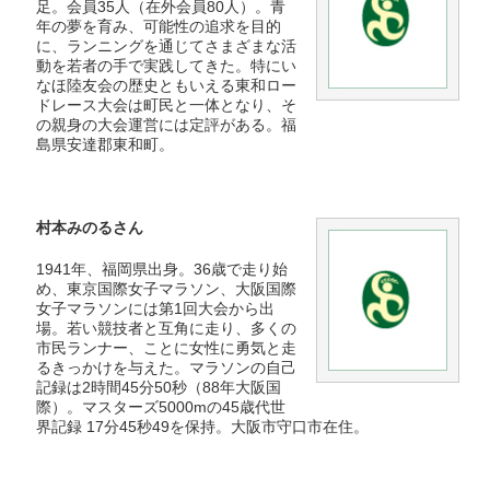
過去受賞者一覧
足。会員35人（在外会員80人）。青
年の夢を育み、可能性の追求を目的
に、ランニングを通じてさまざまな活
フリーペーパー・DL可
動を若者の手で実践してきた。特にい
なほ陸友会の歴史ともいえる東和ロー
お問い合わせ
ドレース大会は町民と一体となり、そ
の親身の大会運営には定評がある。福
島県安達郡東和町。
村本みのるさん
1941年、福岡県出身。36歳で走り始
め、東京国際女子マラソン、大阪国際
女子マラソンには第1回大会から出
場。若い競技者と互角に走り、多くの
市民ランナー、ことに女性に勇気と走
るきっかけを与えた。マラソンの自己
記録は2時間45分50秒（88年大阪国
際）。マスターズ5000mの45歳代世
界記録 17分45秒49を保持。大阪市守口市在住。