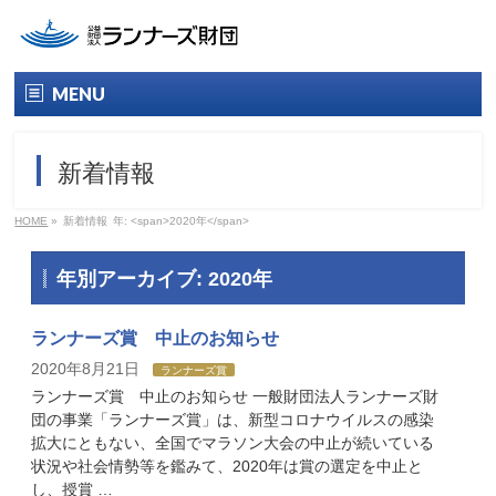
MENU
トップ
新着情報
財団について
HOME
»
新着情報
年: <span>2020年</span>
財団概要
年別アーカイブ: 2020年
役員名簿
ランナーズ賞 中止のお知らせ
情報公開
2020年8月21日
ランナーズ賞
ランナーズ賞 中止のお知らせ 一般財団法人ランナーズ財
ランナーズ賞
団の事業「ランナーズ賞」は、新型コロナウイルスの感染
拡大にともない、全国でマラソン大会の中止が続いている
今年のランナーズ賞
状況や社会情勢等を鑑みて、2020年は賞の選定を中止と
し、授賞 …