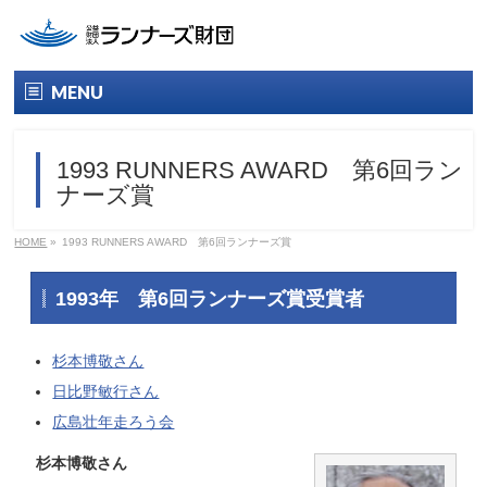
MENU
トップ
1993 RUNNERS AWARD 第6回ラン
財団について
ナーズ賞
財団概要
HOME
»
1993 RUNNERS AWARD 第6回ランナーズ賞
役員名簿
1993年 第6回ランナーズ賞受賞者
情報公開
杉本博敬さん
ランナーズ賞
日比野敏行さん
広島壮年走ろう会
今年のランナーズ賞
杉本博敬さん