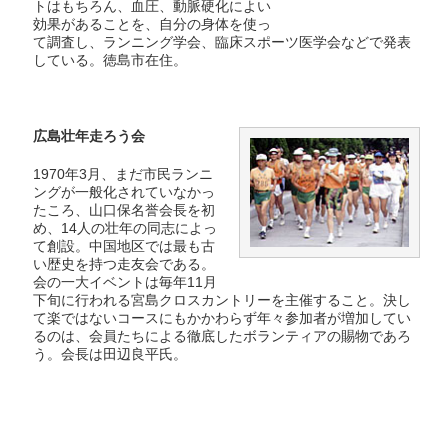
トはもちろん、血圧、動脈硬化によい
効果があることを、自分の身体を使っ
て調査し、ランニング学会、臨床スポーツ医学会などで発表
している。徳島市在住。
広島壮年走ろう会
1970年3月、まだ市民ランニ
ングが一般化されていなかっ
たころ、山口保名誉会長を初
め、14人の壮年の同志によっ
て創設。中国地区では最も古
い歴史を持つ走友会である。
会の一大イベントは毎年11月
下旬に行われる宮島クロスカントリーを主催すること。決し
て楽ではないコースにもかかわらず年々参加者が増加してい
るのは、会員たちによる徹底したボランティアの賜物であろ
う。会長は田辺良平氏。