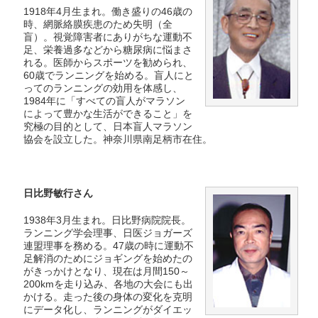
過去受賞者一覧
1918年4月生まれ。働き盛りの46歳の
時、網脈絡膜疾患のため失明（全
フリーペーパー・DL可
盲）。視覚障害者にありがちな運動不
足、栄養過多などから糖尿病に悩まさ
れる。医師からスポーツを勧められ、
お問い合わせ
60歳でランニングを始める。盲人にと
ってのランニングの効用を体感し、
1984年に「すべての盲人がマラソン
によって豊かな生活ができること」を
究極の目的として、日本盲人マラソン
協会を設立した。神奈川県南足柄市在住。
日比野敏行さん
1938年3月生まれ。日比野病院院長。
ランニング学会理事、日医ジョガーズ
連盟理事を務める。47歳の時に運動不
足解消のためにジョギングを始めたの
がきっかけとなり、現在は月間150～
200kmを走り込み、各地の大会にも出
かける。走った後の身体の変化を克明
にデータ化し、ランニングがダイエッ