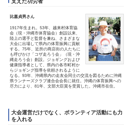
支えた功労者
比嘉貞男さん
1917年生まれ。53年、越来村体育協
会（現・沖縄市体育協会）創設以来、
陸上の選手と監督を兼ね、さまざまな
大会に出場して県内の体育振興に貢献
する。75年、近所の商店街の人たちに
も呼びかけ「コザ走ろう会」（現・沖
縄走ろう会）創設。ジョギングおよび
健康指導者として、県内の各市町村か
らジョギング指導を依頼されるように
なる。93年、沖縄県内の走友会同士の交流を図るために沖縄
県ランナーズクラブ連合会会長に就任。沖縄の体育振興への
尽力により、81年、文部大臣賞を受賞した。沖縄市在住。
大会運営だけでなく、ボランティア活動にも力
を入れる