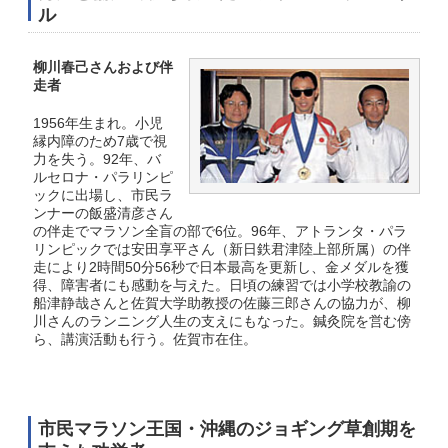
過去受賞者一覧
ル
フリーペーパー・DL可
柳川春己さんおよび伴
走者
お問い合わせ
1956年生まれ。小児
縁内障のため7歳で視
力を失う。92年、バ
ルセロナ・パラリンピ
ックに出場し、市民ラ
ンナーの飯盛清彦さん
の伴走でマラソン全盲の部で6位。96年、アトランタ・パラ
リンピックでは安田享平さん（新日鉄君津陸上部所属）の伴
走により2時間50分56秒で日本最高を更新し、金メダルを獲
得、障害者にも感動を与えた。日頃の練習では小学校教諭の
船津静哉さんと佐賀大学助教授の佐藤三郎さんの協力が、柳
川さんのランニング人生の支えにもなった。鍼灸院を営む傍
ら、講演活動も行う。佐賀市在住。
市民マラソン王国・沖縄のジョギング草創期を