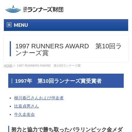
MENU
トップ
1997 RUNNERS AWARD 第10回ラ
財団について
ンナーズ賞
財団概要
HOME
»
1997 RUNNERS AWARD 第10回ランナーズ賞
役員名簿
1997年 第10回ランナーズ賞受賞者
情報公開
柳川春己さんおよび伴走者
ランナーズ賞
比嘉貞男さん
牛久走友会
今年のランナーズ賞
努力と協力で勝ち取ったパラリンピック金メダ