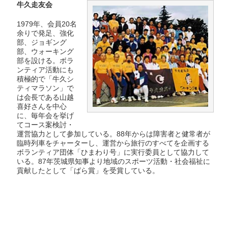
牛久走友会
1979年、会員20名
余りで発足、強化
部、ジョギング
部、ウォーキング
部を設ける。ボラ
ンティア活動にも
積極的で「牛久シ
ティマラソン」で
は会長である山越
喜好さんを中心
に、毎年会を挙げ
てコース案検討・
運営協力として参加している。88年からは障害者と健常者が
臨時列車をチャーターし、運営から旅行のすべてを企画する
ボランティア団体「ひまわり号」に実行委員として協力して
いる。87年茨城県知事より地域のスポーツ活動・社会福祉に
貢献したとして「ばら賞」を受賞している。