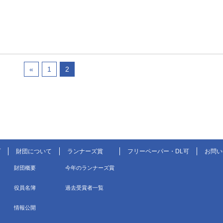
«
1
2
プ
財団について
ランナーズ賞
フリーペーパー・DL可
お問い
財団概要
今年のランナーズ賞
役員名簿
過去受賞者一覧
情報公開