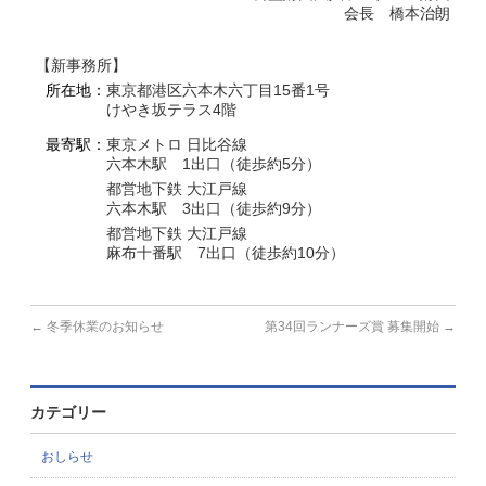
過去受賞者一覧
会長 橋本治朗
フリーペーパー・DL可
【新事務所】
所在地：
東京都港区六本木六丁目15番1号
お問い合わせ
けやき坂テラス4階
最寄駅：
東京メトロ 日比谷線
六本木駅 1出口（徒歩約5分）
都営地下鉄 大江戸線
六本木駅 3出口（徒歩約9分）
都営地下鉄 大江戸線
麻布十番駅 7出口（徒歩約10分）
←
冬季休業のお知らせ
第34回ランナーズ賞 募集開始
→
カテゴリー
おしらせ