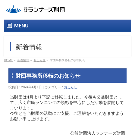
MENU
トップ
新着情報
財団について
HOME
»
新着情報
»
おしらせ
»
財団事務所移転のお知らせ
財団概要
財団事務所移転のお知らせ
役員名簿
投稿日 : 2024年4月1日 | カテゴリー :
おしらせ
情報公開
当財団は4月より下記に移転しました。今後も公益財団とし
て、広く市民ランニングの顕彰を中心にした活動を展開して
まいります。
ランナーズ賞
今後とも当財団の活動にご支援、ご理解をいただきますよう
お願い申し上げます。
今年のランナーズ賞
公益財団法人ランナーズ財団