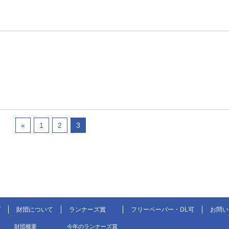
«
1
2
3
プ
財団について
ランナーズ賞
フリーペーパー・DL可
お問い
財団概要
今年のランナーズ賞